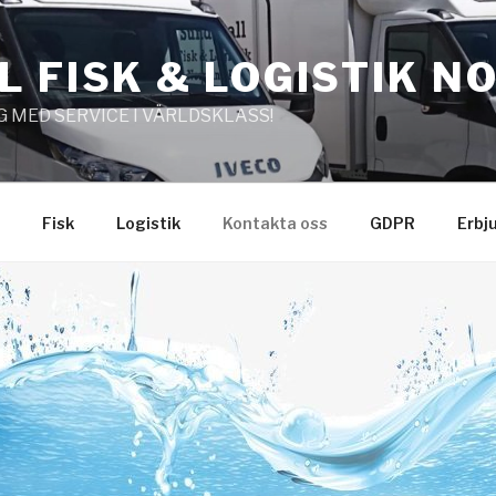
 FISK & LOGISTIK 
MED SERVICE I VÄRLDSKLASS!
Fisk
Logistik
Kontakta oss
GDPR
Erbj