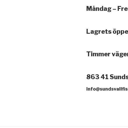
Måndag – Fr
Lagrets öppe
Timmer väge
863 41 Sunds
info@sundsvallfis