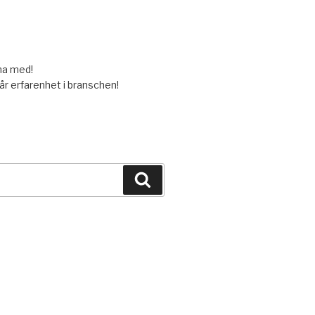
grossist att räkna med!
r erfarenhet i branschen!
Sök