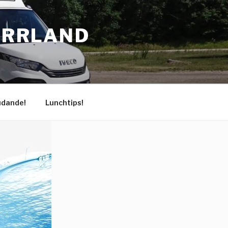
NORRLAND
udande!
Lunchtips!