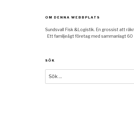
OM DENNA WEBBPLATS
s
Sundsvall Fisk &Logistik. En 
Ett familjeägt företag med sammanlagt 60 å
SÖK
Sök
efter: